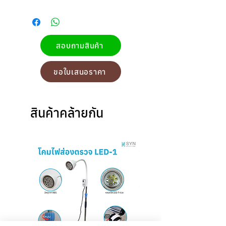
สอบถามสินค้า
ขอใบเสนอราคา
สินค้าคล้ายกัน