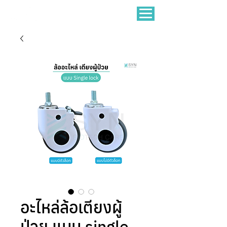
อะไหล่ล้อเตียงผู้
ป่วย แบบ single