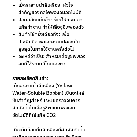
เม็ดละลายน้ำสีเหลือง: หัวใจ
สำคัญของกลไกพองลมอัตโนมัติ
ปลดสลักแม่นยำ: ช่วยให้กระบอก
แก๊สทำงาน ทำให้เสื้อชูชีพพองตัว
สินค้าใช้ครั้งเดียวทิ้ง: เพื่อ
ประสิทธิภาพและความปลอดภัย
สูงสุดในการใช้งานครั้งต่อไป
อะไหล่จำเป็น: สำหรับเสื้อชูชีพพอง
ลมที่ใช้ระบบนี้โดยเฉพาะ
รายละเอียดสินค้า:
เม็ดละลายน้ำสีเหลือง (Yellow
Water-Soluble Bobbin) เป็นอะไหล่
ชิ้นสำคัญสำหรับระบบตรวจจับการ
สัมผัสน้ำในเสื้อชูชีพแบบพองลม
อัตโนมัติที่ใช้แก๊ส CO2
เมื่อเม็ดบ็อบบิ้นสีเหลืองนี้สัมผัสกับน้ำ