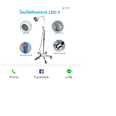
โคมไฟส่องตรวจ LED 7 ดวง รุ่น
โคมไฟผ่าตัด LED โคมไฟส
Phone
Facebook
LINE
LED-1
รุ่น LED-5 แสงสีขาว
ราคา
ราคา
฿0.00
฿0.00
ติดต่อเรา