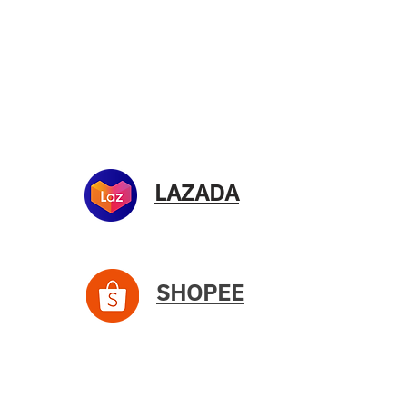
ร้านค้า
ที่ต
บริษ
LAZADA
เลขท
แขว
กรุ
SHOPEE