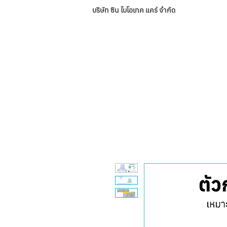
บริษัท ซิน ไบโอเทค แคร์ จำกัด