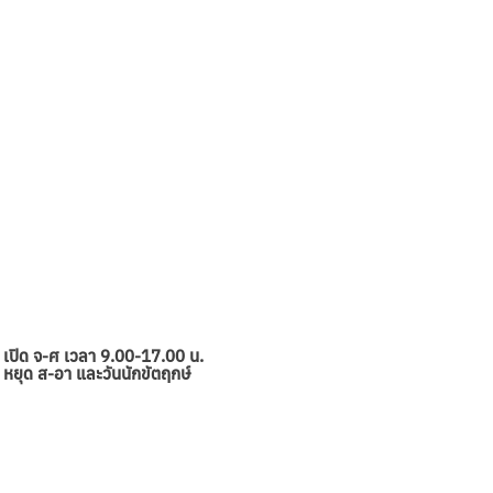
ั้ง
ัท ซิน ไบโอเทค แคร์ จำกัด (สำนักงานใหญ่)
ี่ 1/359 ซอยวัดเวฬุวนาราม 4
งดอนเมือง
เขตดอนเมือง
งเทพมหานคร 10210
เปิด จ-ศ เวลา 9.00-17.00 น.
หยุด ส-อา และวันนักขัตฤกษ์