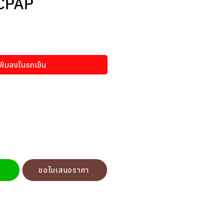
ยCPAP
า
พิ่มลงในรถเข็น
ขอใบเสนอราคา