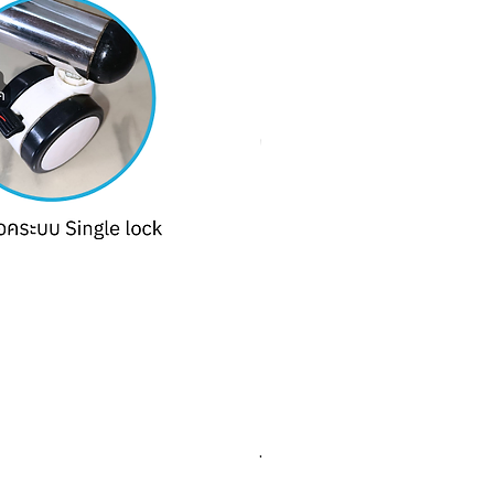
โคมไฟผ่าตัด LED โคมไฟส่องตรวจ
ราคา
฿0.00