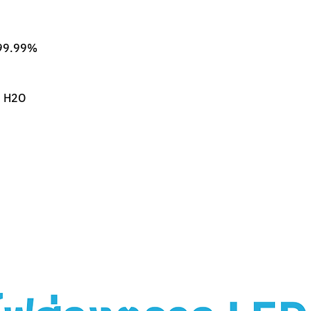
.99.99%
m H2O