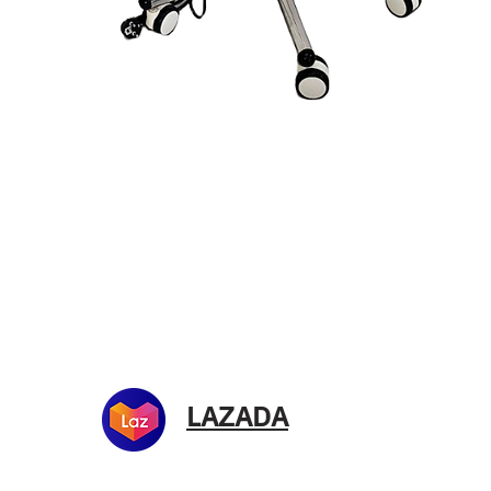
ดูข้อมูลด่วน
ร้านค้า
ที่ต
บริษ
LAZADA
เลขท
แขว
กรุ