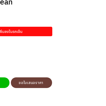
bean
พิ่มลงในรถเข็น
ขอใบเสนอราคา