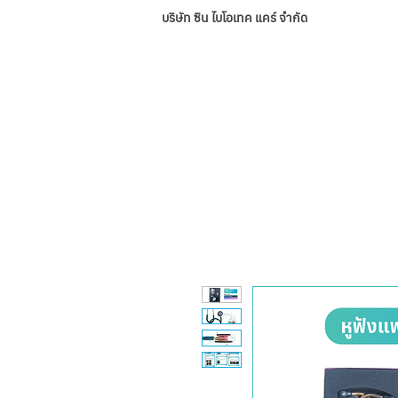
บริษัท ซิน ไบโอเทค แคร์ จำกัด