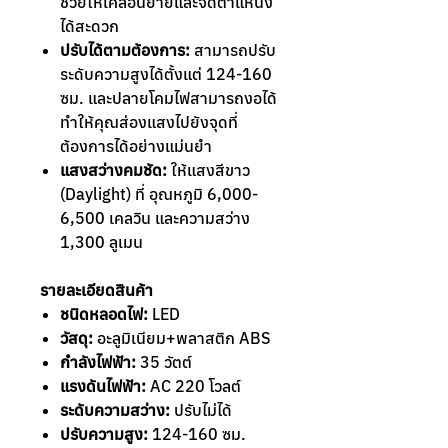
ช่วยให้เคลื่อนย้ายและจัดตำแหน่ง
ได้สะดวก
ปรับได้ตามต้องการ:
สามารถปรับ
ระดับความสูงได้ตั้งแต่ 124-160
ซม. และปลายโคมไฟสามารถงอได้
ทำให้คุณส่องแสงไปยังจุดที่
ต้องการได้อย่างแม่นยำ
แสงสว่างคมชัด:
ให้แสงสีขาว
(Daylight) ที่ อุณหภูมิ 6,000-
6,500 เคลวิน และความสว่าง
1,300 ลูเมน
รายละเอียดสินค้า
ชนิดหลอดไฟ:
LED
วัสดุ:
อะลูมิเนียม+พลาสติก ABS
กำลังไฟฟ้า:
35 วัตต์
แรงดันไฟฟ้า:
AC 220 โวลต์
ระดับความสว่าง:
ปรับไม่ได้
ปรับความสูง:
124-160 ซม.