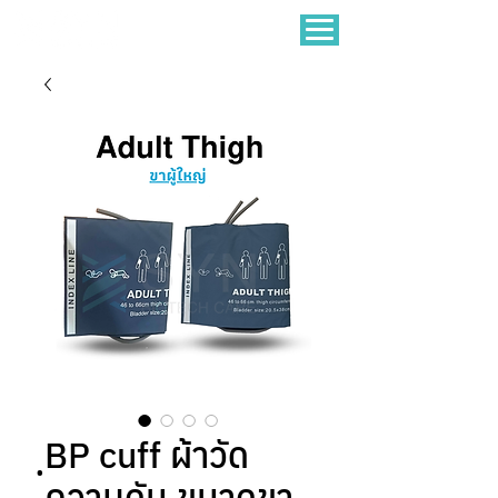
ฺBP cuff ผ้าวัด
ความดัน ขนาดขา