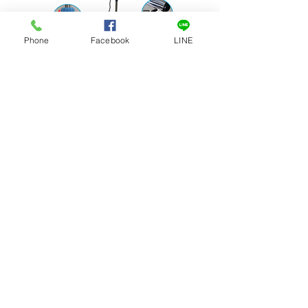
Phone
Facebook
LINE
โคมไฟส่องตรวจ LED 7 ดวง รุ่น
โคมไฟผ่าตัด LED โคมไฟส
LED-1
รุ่น LED-5 แสงสีขาว
ราคา
ราคา
฿0.00
฿0.00
ติดต่อเรา
082-526-1102
@synbiotech
info.synbiotech@gmail.com
ร้านค้า